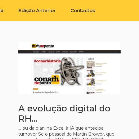
ia
Edição Anterior
Contactos
A evolução digital do
RH…
… ou da planilha Excel à IA que antecipa
turnover Se o pessoal da Martin Brower, que