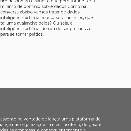
um dashboard e saber o que perguntar e ter o
mínimo de domínio sobre dados Como na
conversa abaixo vamos tratar de dados,
inteligência artificial e recursos humanos, que
tal uma avalanche deles? Ou seja, a
inteligência artificial deixou de ser promessa
para se tornar prática,
assente na vontade de lançar uma plataforma de
erança nas organizações a nível lusófono, de garantir
odas as empresas, e consequentemente a