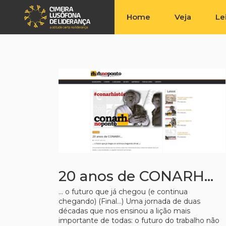
Saltar
para
Home
Veja
Le
o
conteúdo
20 anos de CONARH…
… o futuro que já chegou (e continua
chegando) (Final…) Uma jornada de duas
décadas que nos ensinou a lição mais
importante de todas: o futuro do trabalho não